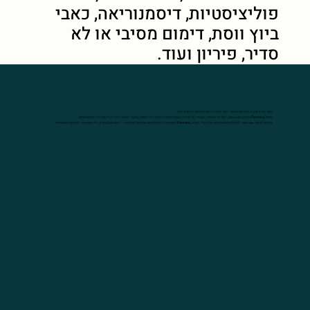
פוליציסטיות, דיסמנוריאה, כאבי
ביוץ ווסת, דימום מסיבי או לא
סדיר, פיריון ועוד.
הגוף שלך יודע לרפא את עצמו – הוא רק צריך את התנאים הנכונים לכך.
טיפול
Femma
משלב מגע עמוק, שחרור פאשיה, עבודה על איברי הבטן ורקמות החיבור כדי לטפל במקור הבעיה ולא רק להקל על הסימפטומים.
במקום לחזור שוב ושוב לטיפולים שמספקים רק הקלה זמנית,
Femma
מאפשרת ריפוי אמיתי שמתחיל מהליבה – כשהבטן במאזן, כל הגוף חוזר לתפקוד אופטימלי.