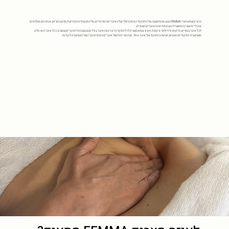
הרעיון שמאחורי FEMMA נובע מהמחשבה על התפקוד האופטימלי של האיברים הפנימיים, על התנועתיות הנדרשת מהם במרחב אותו הם ממלאים
ובהדדיות שבין הפאשייה העוטפת את האיברים השונים.
לכל איבר בגוף יש מיקום פיזיולוגי ורקמת חיבור שמאפשרת לו לתפקד כראוי גם כאיבר בודד וגם בשכנות לאיברים שסביבו, כל איבר הוא חלק
משרשרת תפקודים ואם יש פגיעה בתפקוד של איבר אחד, יש התגייסות של איברים נוספים וכך נוצרת שרשרת לקויות.