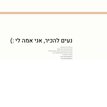
נעים להכיר, אני אמה לי :)
אני אמא לארבעה צמודים.
מלווה נשים בשלבי החיים השונים
מייסדת Femma ובעלת הקלניקה Femma clinic
מטפלת באיזון אגן ורחם עם התמחות בהריון
מטפלת קרניו סקראל
Visceral Manipulation
Neural Manipulation
מטפלת סובאדה הריון