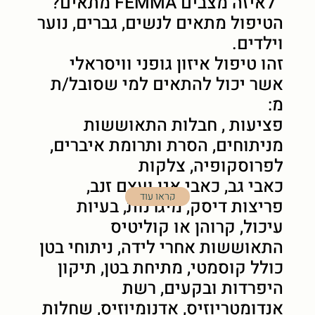
לאיזה מצבים FEMMA מתאים?
הטיפול מתאים לנשים, גברים, נוער
וילדים.
זהו טיפול איזון גופני וויסראלי
אשר יכול להתאים למי שסובל/ת
מ:
פציעות , חבלות התאוששות
מניתוחים, הסרת ותרומת איברים,
לפרוסקופיה, צלקות
כאבי גב, כאבי אגן ועצם זנב,
קראו עוד
פריצות דיסק, מיגרנות, בעיות
עיכול, קרוהן או קוליטיס
התאוששות אחרי לידה, ניתוחי בטן
כולל קוסמטי, מתיחת בטן, תיקון
היפרדות ובקעים, רשת
אנדומטריוזיס, אדנומיוזיס, שחלות