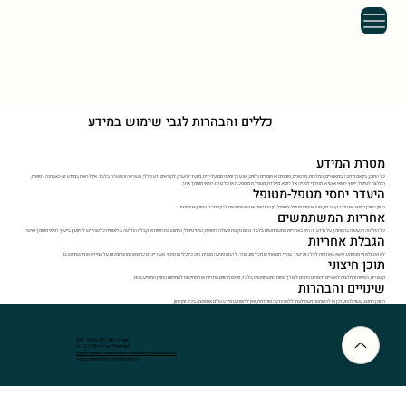
כללים והבהרות לגבי שימוש במידע
מטרת המידע
כל התוכן, בין אם מדובר במאמרים, המלצות, סרטונים, פוסטים או חומרים נלווים, שנערך ומפורסם על ידינו, מיועד להעניק לקוראים ידע כללי, השראה והעשרה בלבד. אין לראות במידע זה כאבחנה רפואית,
המלצה לטיפול, ייעוץ רפואי אישי או תחליף לפנייה אל רופא, מיילדת, מטפל.ת מוסמכ.ת או כל גורם רפואי מוסמך אחר.
היעדר יחסי מטפל-מטופל
העיון בתוכן המוצג אינו יוצר קשר מקצועי או יחסי מטפל-מטופל בין הקוראים או המשתמשים לבין מחברי התוכן או מפיציו.
אחריות המשתמשים
כל החלטה הנעשית בהסתמך על מידע זה היא באחריות המשתמשים בלבד. טרם נקיטת פעולה רפואית, שינוי טיפול, שימוש בתרופות או קבלת החלטה בריאותית כלשהי, יש להיוועץ בייעוץ רפואי מוסמך ואישי.
הגבלת אחריות
לא אנו, ולא מי מטעמנו, נישא באחריות לכל נזק ישיר, עקיף, תוצאתי או מכל סוג אחר, לרבות פגיעה גופנית, נזק כלכלי או נפשי, אשר ייגרם כתוצאה מהסתמכות על המידע או מהשימוש בו.
תוכן חיצוני
קישורים, הפניות והמלצות לאתרים חיצוניים ניתנים לצורך נוחות המשתמשים בלבד, ואינם מהווים אחריות או התחייבות לאמיתות התוכן המופיע בהם.
שינויים והבהרות
התוכן המוצג עשוי להתעדכן או להשתנות מעת לעת, ללא הודעה מוקדמת, ואין לראות בו מידע שלם או ממצה בכל זמן נתון.
אמה לי חמד 052-9596370
© 2025 Emma Li Hemed
הגלישה באתר והשימוש ברשימת התפוצה כפופים לתקנון
כללים והבהרות לגבי שימוש במידע